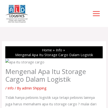
Skip
to
content
Home
Info
Mengenal Apa Itu Storage Cargo Dalam Logistik
Mengenal Apa Itu Storage
Cargo Dalam Logistik
/
Info
/ By
admin Shipping
Tidak hanya pebisnis logistik saja tetapi pebisnis lainnya
juga harus memahami apa itu storage cargo ? mulai dari