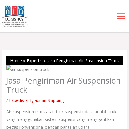
Skip
to
content
Home
Expedisi
Jasa Pengiriman Air Suspension Truck
Jasa Pengiriman Air Suspension
Truck
/
Expedisi
/ By
admin Shipping
Air suspension truck atau truk suspensi udara adalah truk
yang menggunakan sistem suspensi yang menggantikan
pegas konvensional dengan bantalan udara.